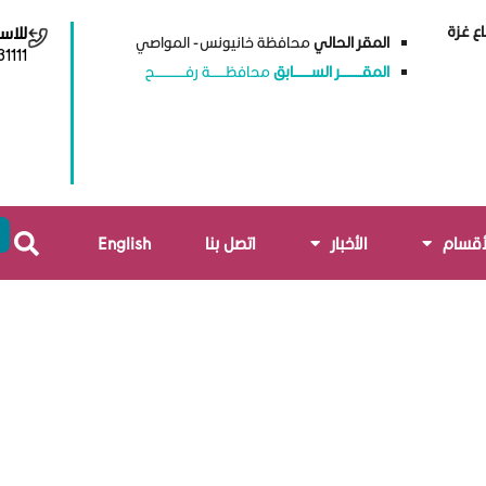
ع غزة
للاس
المقر الحالي
محافظة خانيونس - المواصي
1111
المقــــــــــر الســــــــابق
محافظـــــــة رفــــــــــــــح
أقسام
الأخبار
اتصل بنا
English