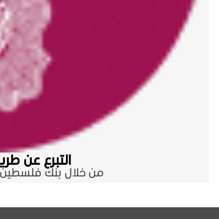
التبرع عن طري
من خلال بنك فلسطين و