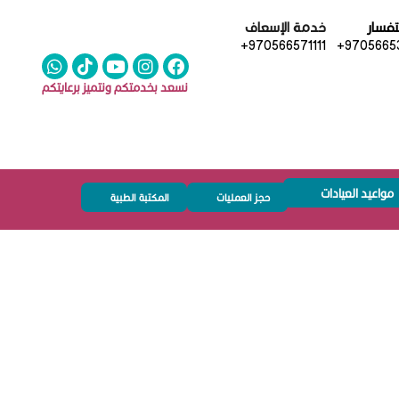
تفسار
خدمة الإسعاف
+970566571111
+97056653
نسعد بخدمتكم ونتميز برعايتكم
مواعيد العيادات
حجز العمليات
المكتبة الطبية