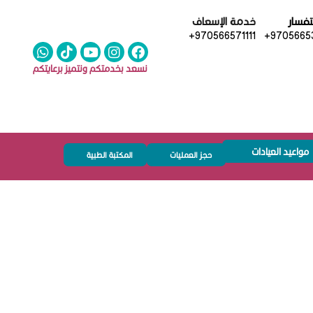
تفسار
خدمة الإسعاف
+970566571111
+97056653
نسعد بخدمتكم ونتميز برعايتكم
مواعيد العيادات
حجز العمليات
المكتبة الطبية