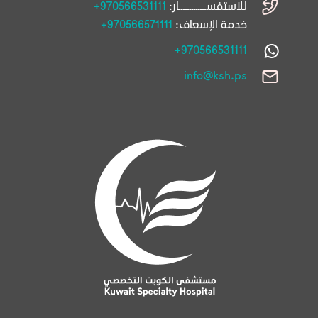
للاستفســـــــــــــار:
+970566531111
خدمة الإسعاف:
+970566571111
+970566531111
info@ksh.ps