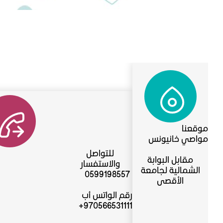
موقعنا
مواصي خانيونس
للتواصل
مقابل البوابة
والاستفسار
الشمالية لجامعة
0599198557
الأقصى
رقم الواتس أب
970566531111+