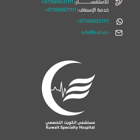
للاستفســـــــــــــار:
+970566531111
خدمة الإسعاف:
+970566571111
+970566531111
info@ksh.ps