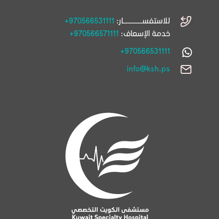
للاستفســـــــــــــار:
+970566531111
خدمة الإسعاف:
+970566571111
+970566531111
info@ksh.ps