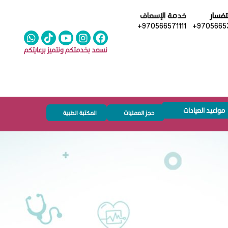
تفسار
خدمة الإسعاف
+970566571111
+97056653
نسعد بخدمتكم ونتميز برعايتكم
مواعيد العيادات
حجز العمليات
المكتبة الطبية