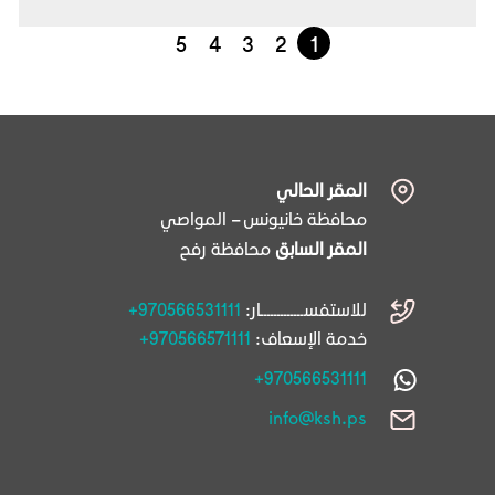
5
4
3
2
1
المقر الحالي
محافظة خانيونس – المواصي
المقر السابق
محافظة رفح
للاستفســـــــــــــار:
+970566531111
خدمة الإسعاف:
+970566571111
+970566531111
info@ksh.ps