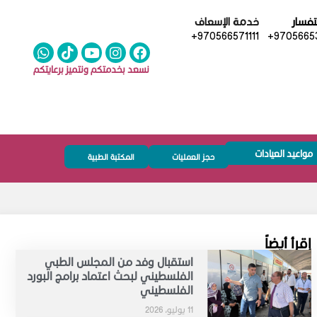
تفسار
خدمة الإسعاف
+970566571111
+97056653
نسعد بخدمتكم ونتميز برعايتكم
مواعيد العيادات
حجز العمليات
المكتبة الطبية
إقرأ أيضاً
استقبال وفد من المجلس الطبي
الفلسطيني لبحث اعتماد برامج البورد
الفلسطيني
11 يوليو، 2026