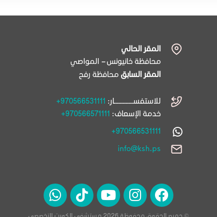
المقر الحالي
محافظة خانيونس – المواصي
المقر السابق
محافظة رفح
للاستفســـــــــــــار:
+970566531111
خدمة الإسعاف:
+970566571111
+970566531111
info@ksh.ps
© جميع الحقوق محفوظة 2026 مستشفى الكويت التخصصي