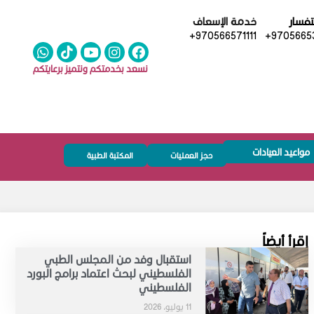
تفسار
خدمة الإسعاف
+970566571111
+97056653
نسعد بخدمتكم ونتميز برعايتكم
مواعيد العيادات
حجز العمليات
المكتبة الطبية
إقرأ أيضاً
استقبال وفد من المجلس الطبي
الفلسطيني لبحث اعتماد برامج البورد
الفلسطيني
11 يوليو، 2026