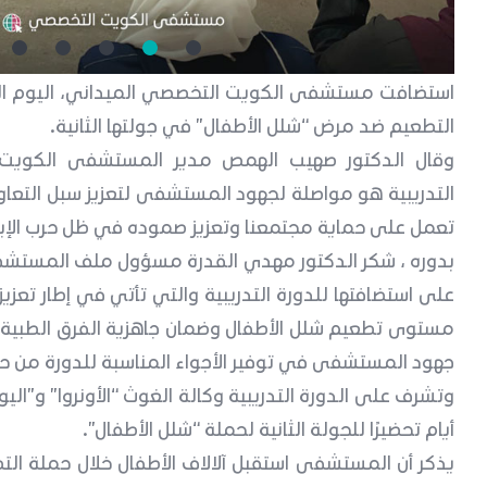
استضافت مستشفى الكويت التخصصي الميداني، اليوم الثلا
التطعيم ضد مرض “شلل الأطفال” في جولتها الثانية.
وقال الدكتور صهيب الهمص مدير المستشفى الكويت 
التدريبية هو مواصلة لجهود المستشفى لتعزيز سبل التعاو
تعمل على حماية مجتمعنا وتعزيز صموده في ظل حرب الإبادة 
بدوره ، شكر الدكتور مهدي القدرة مسؤول ملف المستشف
على استضافتها للدورة التدريبية والتي تأتي في إطار تعزي
مستوى تطعيم شلل الأطفال وضمان جاهزية الفرق الطبية ل
جهود المستشفى في توفير الأجواء المناسبة للدورة من حي
وتشرف على الدورة التدريبية وكالة الغوث “الأونروا” و”ال
أيام تحضيرًا للجولة الثانية لحملة “شلل الأطفال”.