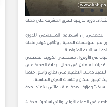
ثاء، دورة تدريبية للفرق المشرفة على حملة
التخصصي، إن استضافة المستشفى للدورة
ن مع المؤسسات الصحية , وتأهيل كوادر فاعلة
الإسرائيلية المتواصلة .
يات في الأونروا ، مستشفى الكويت التخصصي
ز قدرات العاملين في مجال الرعاية الصحية على
تنفيذ حملات التطعيم على نطاق واسع, مثمنًا
ث تجهيز المكان وشاشات العرض المناسبة .
يونسيف” ووزارة الصحة بغزة ، والتي ستمتد لعدة
يذكر أن المستشفى استقبل آلالاف الأطفال خلال حملة التطعيم في الجولة الأولى والتي استمرت مدة 4