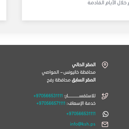
لال الأيام القادمة
المقر الحالي
محافظة خانيونس – المواصي
المقر السابق
محافظة رفح
للاستفســـــــــــــار:
+970566531111
خدمة الإسعاف:
+970566571111
+970566531111
info@ksh.ps